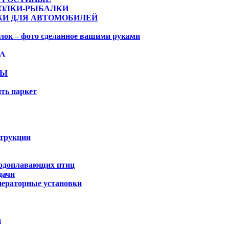
ОЛКИ-РЫБАЛКИ
ЖИ ДЛЯ АВТОМОБИЛЕЙ
лок – фото сделанное вашими руками
НА
ПЫ
ть паркет
струкции
водоплавающих птиц
дачи
нераторные установки
а