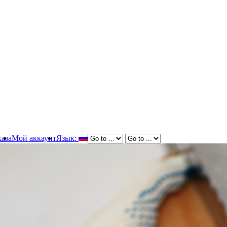
аза
Мой аккаунт
Язык: