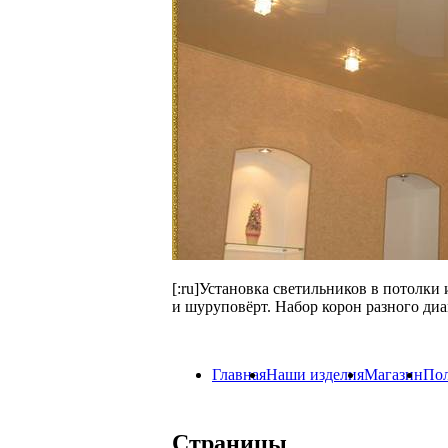
[:ru]Установка светильников в потолки
и шуруповёрт. Набор корон разного диа
Главная
Наши изделия
Магазин
Пол
Страницы