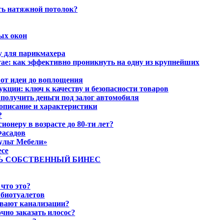
ть натяжной потолок?
ых окон
у для парикмахера
ае: как эффективно проникнуть на одну из крупнейших
: от идеи до воплощения
кции: ключ к качеству и безопасности товаров
получить деньги под залог автомобиля
описание и характеристики
?
ионеру в возрасте до 80-ти лет?
асадов
ульт Мебели»
есе
Ь СОБСТВЕННЫЙ БИНЕС
что это?
 биотуалетов
вают канализации?
чно заказать илосос?