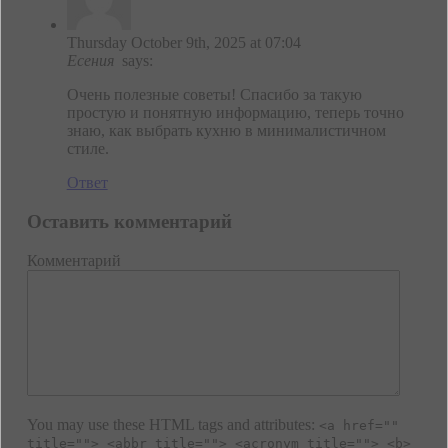
Thursday October 9th, 2025 at 07:04
Есения
says:
Очень полезные советы! Спасибо за такую
простую и понятную информацию, теперь точно
знаю, как выбрать кухню в минималистичном
стиле.
Ответ
Оставить комментарий
Комментарий
You may use these HTML tags and attributes:
<a href=""
title=""> <abbr title=""> <acronym title=""> <b>