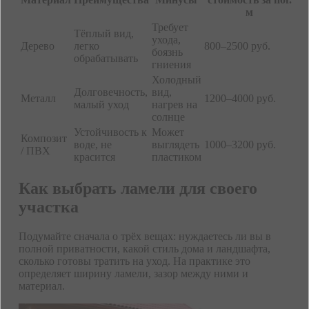
м
Требует
Тёплый вид,
ухода,
Дерево
легко
800–2500 руб.
боязнь
обрабатывать
гниения
Холодный
Долговечность,
вид,
Металл
1200–4000 руб.
малый уход
нагрев на
солнце
Устойчивость к
Может
Композит
воде, не
выглядеть
1000–3200 руб.
/ ПВХ
красится
пластиком
Как выбрать ламели для своего
участка
Подумайте сначала о трёх вещах: нуждаетесь ли вы в
полной приватности, какой стиль дома и ландшафта,
сколько готовы тратить на уход. На практике это
определяет ширину ламели, зазор между ними и
материал.