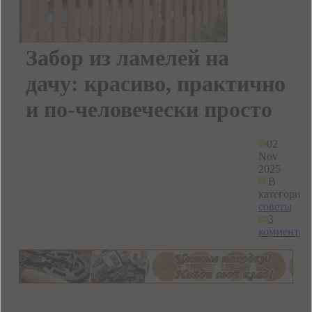
Забор из ламелей на
дачу: красиво, практично
и по-человечески просто
02
Nov
2025
В
категории
советы
3
комментар