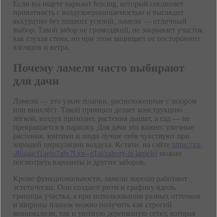
Если вы ищете вариант fencing, который соединяет
приватность с воздухопроницаемостью и выглядит
аккуратно без лишних усилий, ламели — отличный
выбор. Такой забор не громоздкий, не закрывает участок
как глухая стена, но при этом защищает от посторонних
взглядов и ветра.
Почему ламели часто выбирают
для дачи
Ламели — это узкие планки, расположенные с зазором
или внахлёст. Такой принцип делает конструкцию
лёгкой, воздух проходит, растения дышат, а сад — не
превращается в парилку. Для дачи это важно: уличные
растения, зонтики и люди лучше себя чувствуют при
хорошей циркуляции воздуха. Кстати, на сайте
https://xn-
-80aaacf1aejo7afy7l.xn--p1ai/zabory-iz-lamelej
можно
посмотреть варианты и других заборов.
Кроме функциональности, ламели хорошо работают
эстетически. Они создают ритм и графику вдоль
границы участка, а при использовании разных оттенков
и ширины планок можно получить как строгий
минимализм, так и уютную деревянную сетку, которая