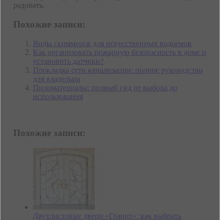
радовать.
Похожие записи:
Виды скиммеров для искусственных водоемов
Как организовать пожарную безопасность в доме и
установить датчики?
Прокладка сети канализации: полное руководство
для владельца
Пиломатериалы: полный гид от выбора до
использования
Похожие записи:
Двухлистовые двери «Гранит»: как выбрать