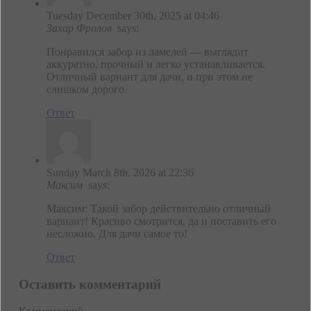
Tuesday December 30th, 2025 at 04:46
Захар Фролов
says:
Понравился забор из ламелей — выглядит
аккуратно, прочный и легко устанавливается.
Отличный вариант для дачи, и при этом не
слишком дорого.
Ответ
Sunday March 8th, 2026 at 22:36
Максим
says:
Максим: Такой забор действительно отличный
вариант! Красиво смотрится, да и поставить его
несложно. Для дачи самое то!
Ответ
Оставить комментарий