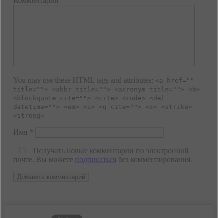
Комментарий
You may use these HTML tags and attributes:
<a href=""
title=""> <abbr title=""> <acronym title=""> <b>
<blockquote cite=""> <cite> <code> <del
datetime=""> <em> <i> <q cite=""> <s> <strike>
<strong>
Имя
*
Получать новые комментарии по электронной
почте. Вы можете
подписаться
без комментирования.