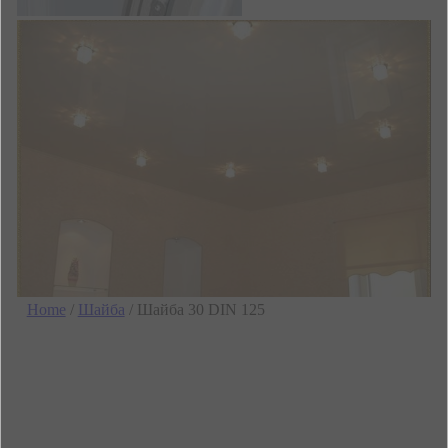
Home
/
Шайба
/ Шайба 30 DIN 125