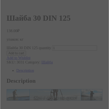
Шайба 30 DIN 125
138.00
₽
упаков: кг
Шайба 30 DIN 125 quantity
Add to cart
Add to Wishlist
SKU:
3031
Category:
Шайба
Description
Description