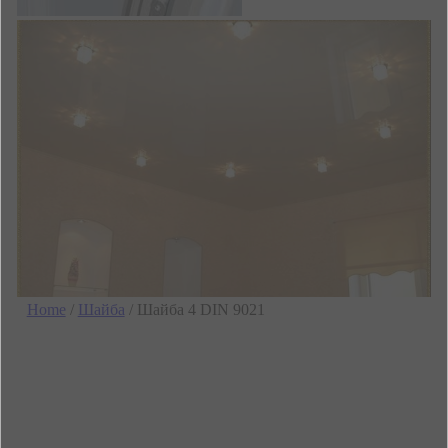
Home
/
Шайба
/ Шайба 4 DIN 9021