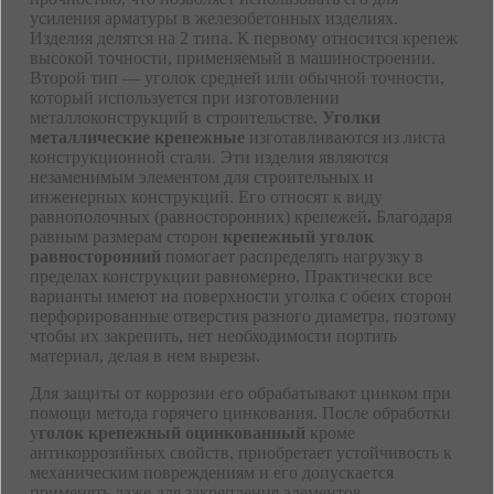
усиления арматуры в железобетонных изделиях.
Изделия делятся на 2 типа. К первому относится крепеж
высокой точности, применяемый в машиностроении.
Второй тип — уголок средней или обычной точности,
который используется при изготовлении
металлоконструкций в строительстве.
Уголки
металлические крепежные
изготавливаются из листа
конструкционной стали. Эти изделия являются
незаменимым элементом для строительных и
инженерных конструкций. Его относят к виду
равнополочных (равносторонних) крепежей
.
Благодаря
равным размерам сторон
крепежный уголок
равносторонний
помогает распределять нагрузку в
пределах конструкции равномерно. Практически все
варианты имеют на поверхности уголка с обеих сторон
перфорированные отверстия разного диаметра, поэтому
чтобы их закрепить, нет необходимости портить
материал, делая в нем вырезы.
Для защиты от коррозии его обрабатывают цинком при
помощи метода горячего цинкования. После обработки
у
голок крепежный оцинкованный
кроме
антикоррозийных свойств, приобретает устойчивость к
механическим повреждениям и его допускается
применять даже для закрепления элементов