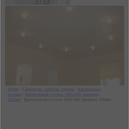
Home
/
Саморезы, крепёж, гвозди
/
Крепежные
уголки
/
Крепежный уголок 160х160, ширина
100мм
/ Крепежный уголок 160х160, ширина 100мм