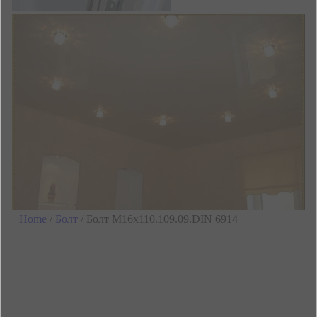
Home
/
Болт
/ Болт М16х110.109.09.DIN 6914