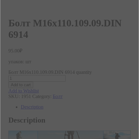
Болт М16х110.109.09.DIN
6914
95.00
₽
упаков: шт
Болт М16х110.109.09.DIN 6914 quantity
Add to cart
Add to Wishlist
SKU:
1951
Category:
Болт
Description
Description