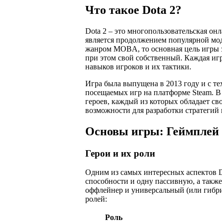
Что такое Dota 2?
Dota 2 – это многопользовательская он
является продолжением популярной модиф
жанром MOBA, то основная цель игры з
при этом свой собственный. Каждая игр
навыков игроков и их тактики.
Игра была выпущена в 2013 году и с те
посещаемых игр на платформе Steam. В
героев, каждый из которых обладает св
возможности для разработки стратегий 
Основы игры: Геймплей 
Герои и их роли
Одним из самых интересных аспектов D
способности и одну пассивную, а также 
оффлейнер и универсальный (или гибри
ролей:
Роль