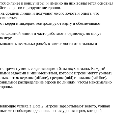
тся сильнее к концу игры, и именно на них возлагается основна
ийство врагов и разрушение тронов.
 на средней линии и получают много золота и опыта, что
азвиваться.
ют керри и мидерам, контролируют карту и обеспечивают
 на сложной линии и часто работают в одиночку, но могут
а игру.
выполнять несколько ролей, в зависимости от команды и
рат с тремя путями, соединяющими базы двух команд. Каждый
нными задачами и мини-юнитами, которые игроки могут убивать
ываются: верхняя (offlane), средняя (mid) и нижняя (safeline).
равильное распределение героев по линиям, чтобы максимально
тороны.
авляющие успеха в Dota 2. Игроки зарабатывают золото, убивая
 Опыт же необходимо для повышения уровня героя, который