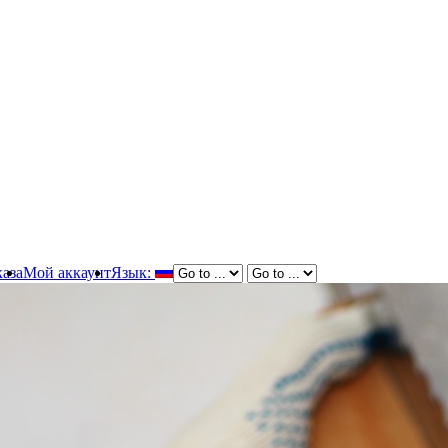
аза
Мой аккаунт
Язык: