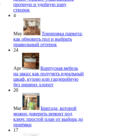
я
прочную и удобную пару
створок
4
May
Тонировка паркета:
как обновить пол и выбрать
правильный оттенок
24
Apr
Корпусная мебель
на заказ: как получить идеальный
шкаф, кухню или гардеробную
без лишних хлопот
20
Mar
Бригада, которой
можно доверить ремонт под
ключ: простой план от выбора до
приёмки
17