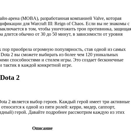
лайн-арена (MOBA), разработанная компанией Valve, которая
икации для Warcraft III: Reign of Chaos. Если вы не знакомы с
аключается в том, чтобы уничтожить трон противника, защища
а длится обычно от 30 до 50 минут, в зависимости от уровня
х пор приобрела огромную популярность, став одной из самых
 Dota 2 вы сможете выбирать из более чем 120 уникальных
оими способностями и стилем игры. Это создает бесконечные
и тактик в каждой конкретной игре.
Dota 2
ota 2 является выбор героев. Каждый герой имеет три активные
относится к одной из пяти ролей: керри, мидер, саппорт,
дный) герой. Давайте подробнее рассмотрим каждую из этих
Описание