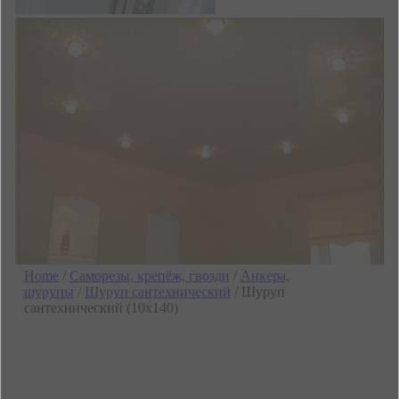
Home
/
Саморезы, крепёж, гвозди
/
Анкера,
шурупы
/
Шуруп сантехнический
/ Шуруп
сантехнический (10х140)