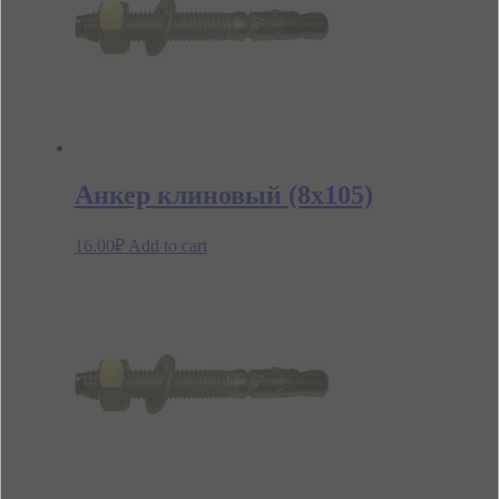
Анкер клиновый (8х105)
16.00
₽
Add to cart