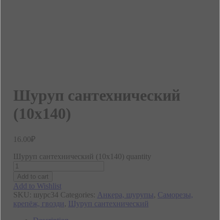
Шуруп сантехнический
(10х140)
16.00
₽
Шуруп сантехнический (10х140) quantity
Add to cart
Add to Wishlist
SKU:
шурс34
Categories:
Анкера, шурупы
,
Саморезы,
крепёж, гвозди
,
Шуруп сантехнический