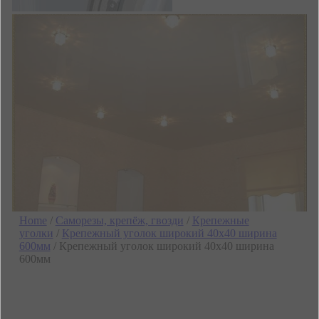
Home
/
Саморезы, крепёж, гвозди
/
Крепежные
уголки
/
Крепежный уголок широкий 40х40 ширина
600мм
/ Крепежный уголок широкий 40х40 ширина
600мм