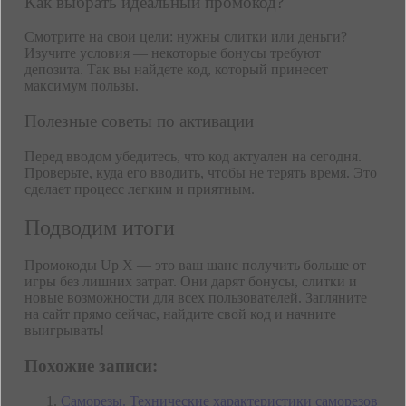
Как выбрать идеальный промокод?
Смотрите на свои цели: нужны слитки или деньги?
Изучите условия — некоторые бонусы требуют
депозита. Так вы найдете код, который принесет
максимум пользы.
Полезные советы по активации
Перед вводом убедитесь, что код актуален на сегодня.
Проверьте, куда его вводить, чтобы не терять время. Это
сделает процесс легким и приятным.
Подводим итоги
Промокоды Up X — это ваш шанс получить больше от
игры без лишних затрат. Они дарят бонусы, слитки и
новые возможности для всех пользователей. Загляните
на сайт прямо сейчас, найдите свой код и начните
выигрывать!
Похожие записи:
Саморезы. Технические характеристики саморезов