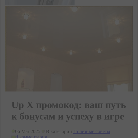
Up X промокод: ваш путь
к бонусам и успеху в игре
06 Mar 2025
В категории
Полезные советы
4 комментария