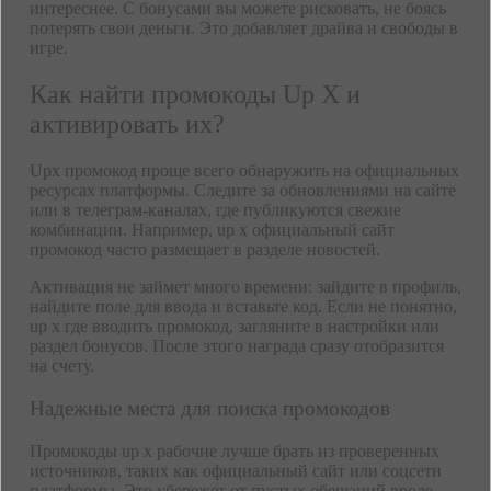
интереснее. С бонусами вы можете рисковать, не боясь
потерять свои деньги. Это добавляет драйва и свободы в
игре.
Как найти промокоды Up X и
активировать их?
Upx промокод проще всего обнаружить на официальных
ресурсах платформы. Следите за обновлениями на сайте
или в телеграм-каналах, где публикуются свежие
комбинации. Например, up x официальный сайт
промокод часто размещает в разделе новостей.
Активация не займет много времени: зайдите в профиль,
найдите поле для ввода и вставьте код. Если не понятно,
up x где вводить промокод, загляните в настройки или
раздел бонусов. После этого награда сразу отобразится
на счету.
Надежные места для поиска промокодов
Промокоды up x рабочие лучше брать из проверенных
источников, таких как официальный сайт или соцсети
платформы. Это убережет от пустых обещаний вроде