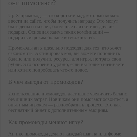
они помогают?
Up X промокод — это короткий код, который можно
ввести на сайте, чтобы получить награду. Это могут
быть деньги на счет, бонусные слитки или другие
подарки. Основная задача таких комбинаций —
подарить игрокам больше возможностей.
Промокоды ап х идеально подходят для тех, кто хочет
сэкономить. Активировав код, вы можете пополнить
баланс или получить ресурсы для игры, не тратя свои
рубли. Это особенно удобно, если вы только начинаете
или хотите попробовать что-то новое.
В чем выгода от промокодов?
Использование промокодов дает шанс увеличить баланс
без лишних затрат. Новичкам они помогают освоиться, а
опытным игрокам — разнообразить процесс. Это как
бесплатный билет к дополнительным эмоциям.
Как промокоды меняют игру?
Ап икс промокоды делают каждый шаг на платформе