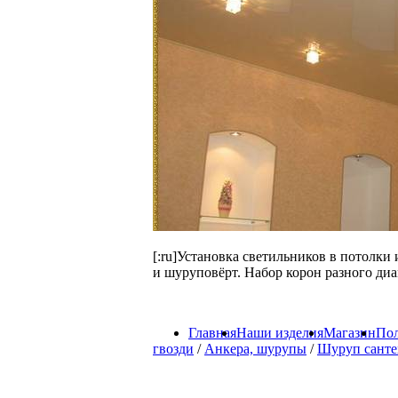
[:ru]Установка светильников в потолки
и шуруповёрт. Набор корон разного диа
Главная
Наши изделия
Магазин
Пол
гвозди
/
Анкера, шурупы
/
Шуруп санте