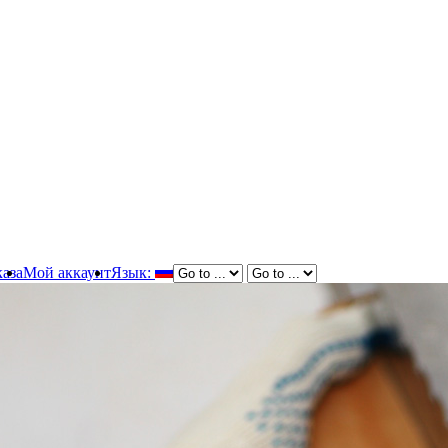
аза
Мой аккаунт
Язык: