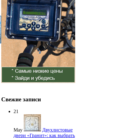
Свежие записи
21
May
Двухлистовые
двери «Гранит»: как выбрать