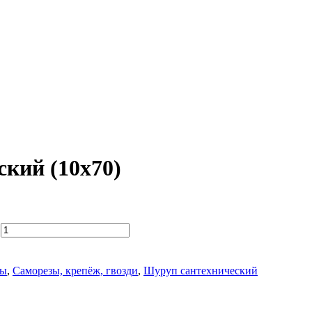
кий (10х70)
пы
,
Саморезы, крепёж, гвозди
,
Шуруп сантехнический