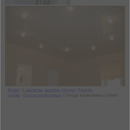
Home
/
Саморезы, крепёж, гвозди
/
Гвозди,
скобы
/
Гвозди кровельные
/ Гвозди кровельные (50мм)