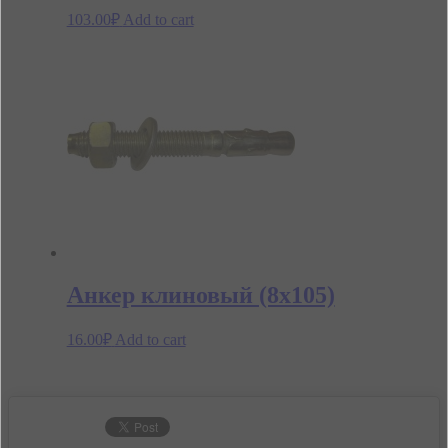
103.00
₽
Add to cart
Анкер клиновый (8х105)
16.00
₽
Add to cart