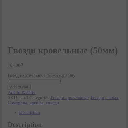
Гвозди кровельные (50мм)
163.00
₽
Гвозди кровельные (50мм) quantity
Add to cart
Add to Wishlist
SKU:
гвк3
Categories:
Гвозди кровельные
,
Гвозди, скобы
,
Саморезы, крепёж, гвозди
Description
Description