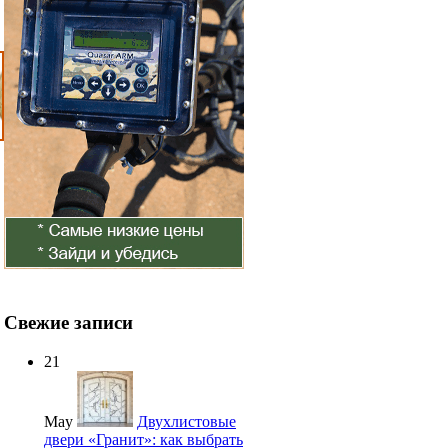
Свежие записи
21
May
Двухлистовые
двери «Гранит»: как выбрать