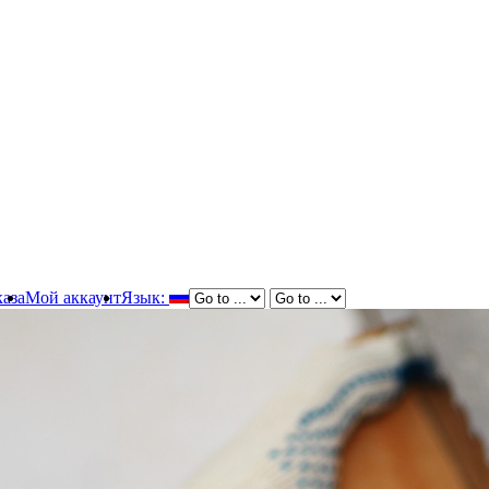
аза
Мой аккаунт
Язык: