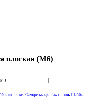
я плоская (M6)
ty
айбы, шпильки
,
Саморезы, крепёж, гвозди
,
Шайбы