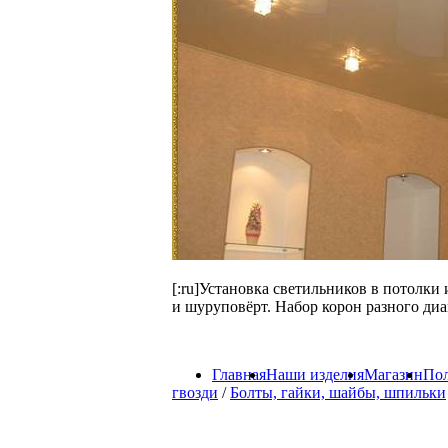
[:ru]Установка светильников в потолки
и шуруповёрт. Набор корон разного диа
Главная
Наши изделия
Магазин
Пол
гвозди
/
Болты, гайки, шайбы, шпильки