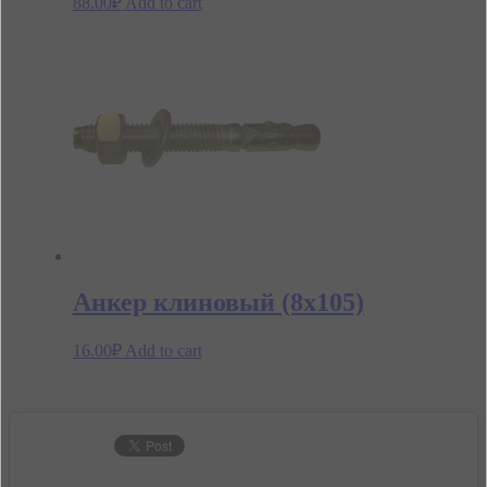
88.00
₽
Add to cart
Анкер клиновый (8х105)
16.00
₽
Add to cart