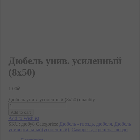
Дюбель унив. усиленный
(8х50)
1.00
₽
Дюбель унив. усиленный (8х50) quantity
Add to cart
Add to Wishlist
SKU:
дюбу8
Categories:
Дюбель - гвоздь, дюбеля
,
Дюбель
универсальный(усиленный)
,
Саморезы, крепёж, гвозди