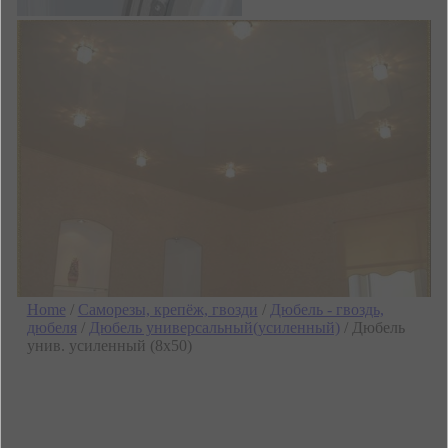
Home
/
Саморезы, крепёж, гвозди
/
Дюбель - гвоздь,
дюбеля
/
Дюбель универсальный(усиленный)
/ Дюбель
унив. усиленный (8х50)