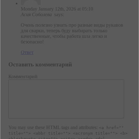
Monday January 12th, 2026 at 05:10
Асия Соболева
says:
Очень полезно узнать про разные виды рукавов
для сварки, теперь буду выбирать только
качественные, чтобы работа шла легко и
безопасно!
Ответ
Оставить комментарий
Комментарий
You may use these HTML tags and attributes:
<a href=""
title=""> <abbr title=""> <acronym title=""> <b>
<blockquote cite=""> <cite> <code> <del