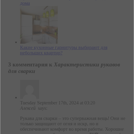
дома
Какие кухонные гарнитуры выбирают для
небольших квартир?
3 комментария к
Характеристики рукавов
для сварки
Tuesday September 17th, 2024 at 03:20
Алексей
says:
Рукава для сварки – это суперважная вещь! Они не
только защищают от огня и искр, но и
обеспечивают комфорт во время работы. Хорошие