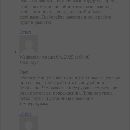
рукава должны быть прочными и耐磨 waterproof,
чтобы вы могли спокойно трудиться. Главное,
чтобы они не стесняли движений и были
удобными. Выбирайте качественное, и работа
будет в радость!
Ответ
Wednesday August 6th, 2025 at 06:40
Глеб
says:
Глеб
Очень важно учитывать длину и гибкость рукавов
при сварке, чтобы работать было удобно и
безопасно. Чем качественнее рукава, тем меньше
риск протечек и повреждений. Лучшие рукава
легко гнутся и устойчивы к высоким
температурам.
Ответ