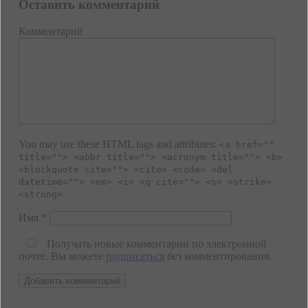
Оставить комментарий
Комментарий
You may use these HTML tags and attributes:
<a href=""
title=""> <abbr title=""> <acronym title=""> <b>
<blockquote cite=""> <cite> <code> <del
datetime=""> <em> <i> <q cite=""> <s> <strike>
<strong>
Имя
*
Получать новые комментарии по электронной
почте. Вы можете
подписаться
без комментирования.