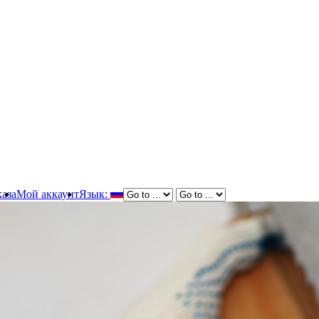
аза
Мой аккаунт
Язык: