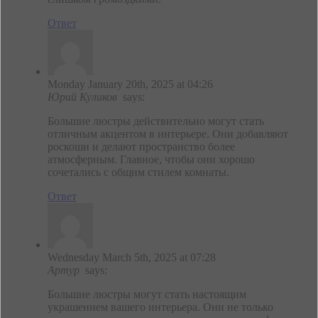
Ответ
Monday January 20th, 2025 at 04:26
Юрий Куликов
says:
Большие люстры действительно могут стать
отличным акцентом в интерьере. Они добавляют
роскоши и делают пространство более
атмосферным. Главное, чтобы они хорошо
сочетались с общим стилем комнаты.
Ответ
Wednesday March 5th, 2025 at 07:28
Артур
says:
Большие люстры могут стать настоящим
украшением вашего интерьера. Они не только