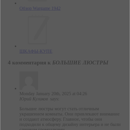
Обзор Wargame 1942
ШКАФЫ-КУПЕ
4 комментария к
БОЛЬШИЕ ЛЮСТРЫ
Monday January 20th, 2025 at 04:26
Юрий Куликов
says:
Большие люстры могут стать отличным
украшением комнаты. Они привлекают внимание
и создают атмосферу. Главное, чтобы они
подходили к общему дизайну интерьера и не были
слишком громоздкими.