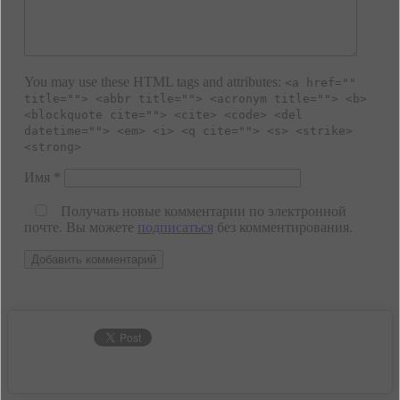
You may use these HTML tags and attributes:
<a href=""
title=""> <abbr title=""> <acronym title=""> <b>
<blockquote cite=""> <cite> <code> <del
datetime=""> <em> <i> <q cite=""> <s> <strike>
<strong>
Имя
*
Получать новые комментарии по электронной
почте. Вы можете
подписаться
без комментирования.