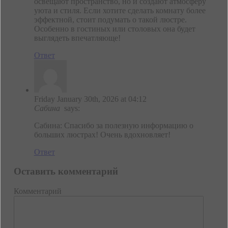
освещают пространство, но и создают атмосферу
уюта и стиля. Если хотите сделать комнату более
эффектной, стоит подумать о такой люстре.
Особенно в гостиных или столовых она будет
выглядеть впечатляюще!
Ответ
Friday January 30th, 2026 at 04:12
Сабина
says:
Сабина: Спасибо за полезную информацию о
больших люстрах! Очень вдохновляет!
Ответ
Оставить комментарий
Комментарий