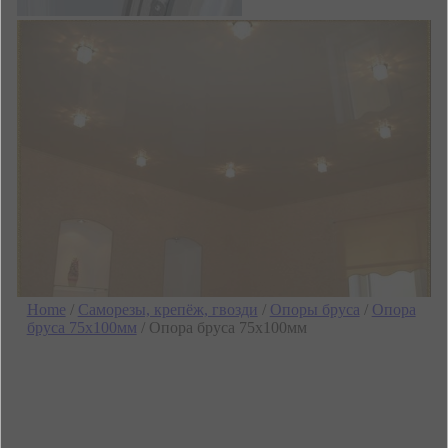
Home
/
Саморезы, крепёж, гвозди
/
Опоры бруса
/
Опора
бруса 75х100мм
/ Опора бруса 75х100мм