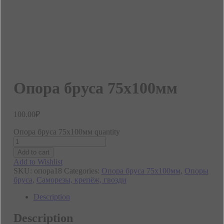
Опора бруса 75х100мм
100.00
₽
Опора бруса 75х100мм quantity
Add to cart
Add to Wishlist
SKU:
опора18
Categories:
Опора бруса 75х100мм
,
Опоры
бруса
,
Саморезы, крепёж, гвозди
Description
Description