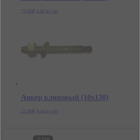
73.00
₽
Add to cart
Анкер клиновый (10х130)
22.00
₽
Add to cart