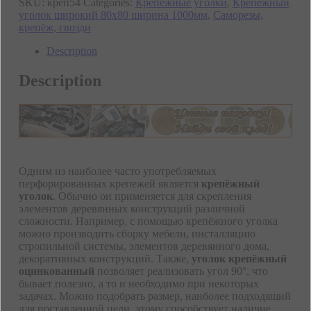
SKU:
креп54
Categories:
Крепежные уголки
,
Крепежный
уголок широкий 80х80 ширина 1000мм
,
Саморезы,
крепёж, гвозди
Description
Description
Одним из наиболее часто употребляемых
перфорированных крепежей является
крепёжный
уголок
. Обычно он применяется для скрепления
элементов деревянных конструкций различной
сложности. Например, с помощью крепёжного уголка
можно производить сборку мебели, инсталляцию
стропильной системы, элементов деревянного дома,
декоративных конструкций. Также,
уголок крепёжный
оцинкованный
позволяет реализовать угол 90°, что
бывает полезно, а то и необходимо при некоторых
задачах. Можно подобрать размер, наиболее подходящий
для поставленной цели, этому способствует наличие