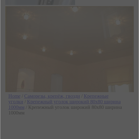
Home
/
Саморезы, крепёж, гвозди
/
Крепежные
уголки
/
Крепежный уголок широкий 80х80 ширина
1000мм
/ Крепежный уголок широкий 80х80 ширина
1000мм