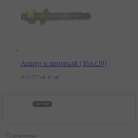
Анкер клиновый (16х220)
103.00
₽
Add to cart
Статистика