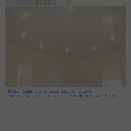
Home
/
Саморезы, крепёж, гвозди
/
Гвозди,
скобы
/
Гвозди финишные
/ Гвозди финишные (30мм)