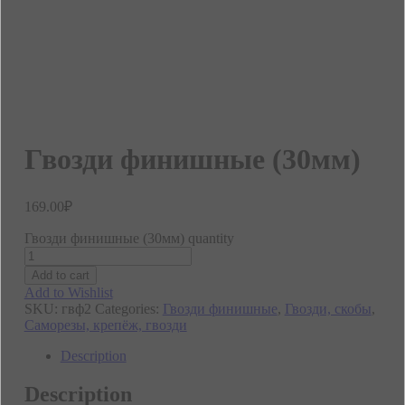
Гвозди финишные (30мм)
169.00
₽
Гвозди финишные (30мм) quantity
Add to cart
Add to Wishlist
SKU:
гвф2
Categories:
Гвозди финишные
,
Гвозди, скобы
,
Саморезы, крепёж, гвозди
Description
Description