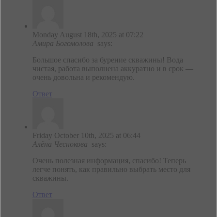
Monday August 18th, 2025 at 07:22
Амира Богомолова
says:
Большое спасибо за бурение скважины! Вода
чистая, работа выполнена аккуратно и в срок —
очень довольна и рекомендую.
Ответ
Friday October 10th, 2025 at 06:44
Алёна Чеснокова
says:
Очень полезная информация, спасибо! Теперь
легче понять, как правильно выбрать место для
скважины.
Ответ