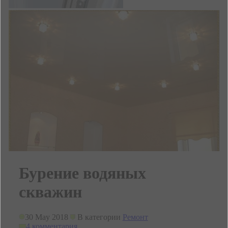
Бурение водяных
скважин
30 May 2018
В категории
Ремонт
4 комментария