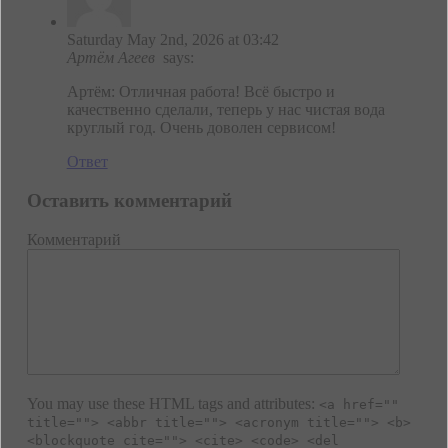
Saturday May 2nd, 2026 at 03:42
Артём Агеев
says:
Артём: Отличная работа! Всё быстро и
качественно сделали, теперь у нас чистая вода
круглый год. Очень доволен сервисом!
Ответ
Оставить комментарий
Комментарий
You may use these HTML tags and attributes:
<a href=""
title=""> <abbr title=""> <acronym title=""> <b>
<blockquote cite=""> <cite> <code> <del