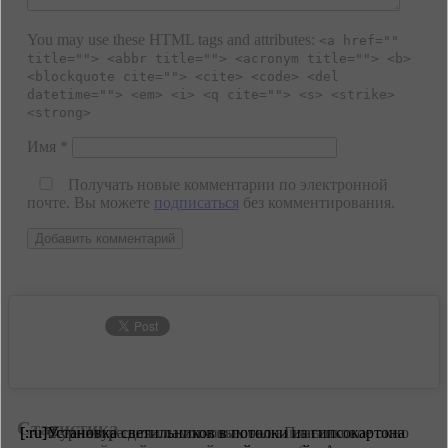
You may use these HTML tags and attributes:
<a href=""
title=""> <abbr title=""> <acronym title=""> <b>
<blockquote cite=""> <cite> <code> <del
datetime=""> <em> <i> <q cite=""> <s> <strike>
<strong>
Имя
*
Получать новые комментарии по электронной
почте. Вы можете
подписаться
без комментирования.
Статистика
[:ru]Если вы решили самостоятельно заняться
[:ru]Фурнитура для пластиковых окон Пластиковое окно
[:ru]Установка светильников в потолки из гипсокартона