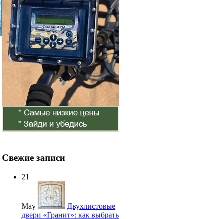
Свежие записи
21
May
Двухлистовые
двери «Гранит»: как выбрать