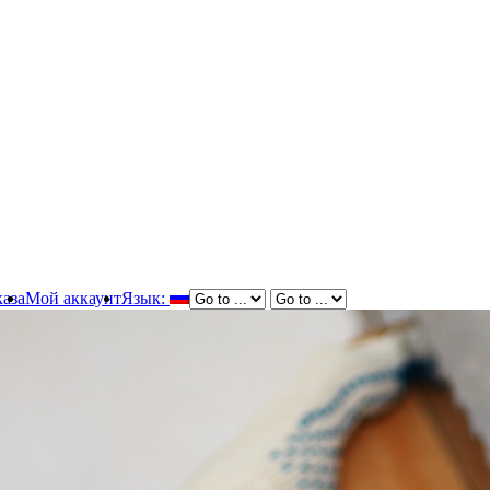
аза
Мой аккаунт
Язык: