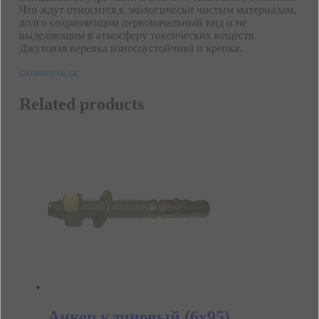
Что ждут относится к экологически чистым материалам,
долго сохраняющим первоначальный вид и не
выделяющим в атмосферу токсических веществ.
Джутовая веревка износоустойчива и крепка.
Стоимость за:
Related products
Анкер клиновый (6х95)