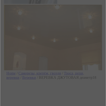
Home
/
Саморезы, крепёж, гвозди
/
Троса, цепи,
веревки
/
Веревки
/ ВЕРЕВКА ДЖУТОВАЯ деаметр18