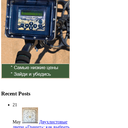
Recent Posts
21
May
Двухлистовые
двери «Гранит»: как выбрать