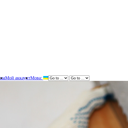
аза
Мой аккаунт
Мова: