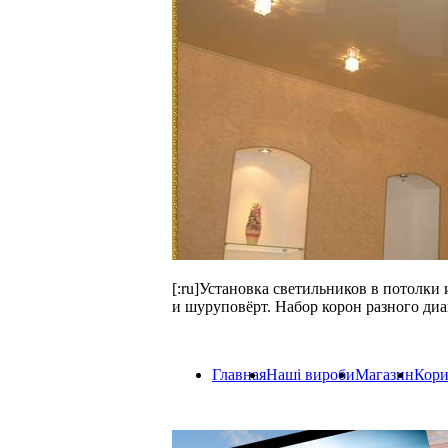
[:ru]Установка светильников в потолки
и шуруповёрт. Набор корон разного диа
Главная
Наші вироби
Магазин
Кори