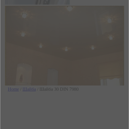
Home
/
Шайба
/ Шайба 30 DIN 7980