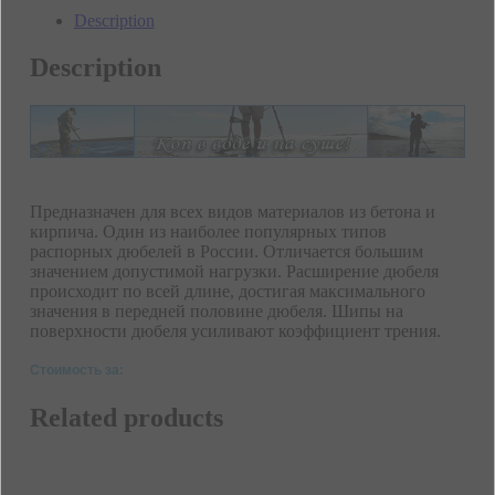
Description
Description
Предназначен для всех видов материалов из бетона и
кирпича. Один из наиболее популярных типов
распорных дюбелей в России. Отличается большим
значением допустимой нагрузки. Расширение дюбеля
происходит по всей длине, достигая максимального
значения в передней половине дюбеля. Шипы на
поверхности дюбеля усиливают коэффициент трения.
Стоимость за:
Related products