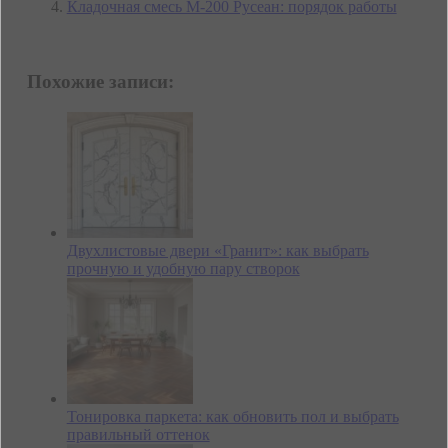
Кладочная смесь М-200 Русеан: порядок работы
Похожие записи:
Двухлистовые двери «Гранит»: как выбрать
прочную и удобную пару створок
Тонировка паркета: как обновить пол и выбрать
правильный оттенок