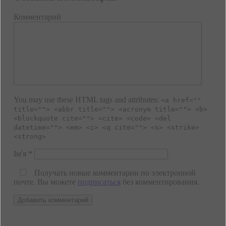
Комментарий
You may use these HTML tags and attributes:
<a href=""
title=""> <abbr title=""> <acronym title=""> <b>
<blockquote cite=""> <cite> <code> <del
datetime=""> <em> <i> <q cite=""> <s> <strike>
<strong>
Ім'я
*
Получать новые комментарии по электронной
почте. Вы можете
подписаться
без комментирования.