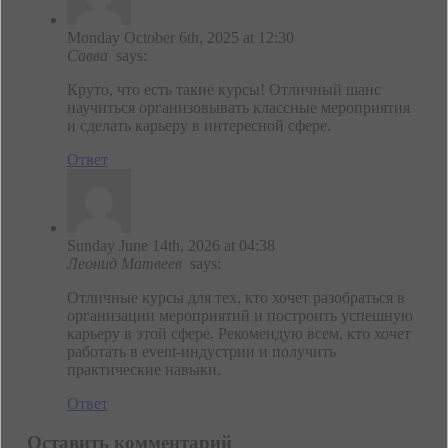
Monday October 6th, 2025 at 12:30
Савва
says:
Круто, что есть такие курсы! Отличный шанс
научиться организовывать классные мероприятия
и сделать карьеру в интересной сфере.
Ответ
Sunday June 14th, 2026 at 04:38
Леонид Матвеев
says:
Отличные курсы для тех, кто хочет разобраться в
организации мероприятий и построить успешную
карьеру в этой сфере. Рекомендую всем, кто хочет
работать в event-индустрии и получить
практические навыки.
Ответ
Оставить комментарий